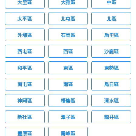
大里區
大雅區
中區
太平區
北屯區
北區
外埔區
石岡區
后里區
西屯區
西區
沙鹿區
和平區
東區
東勢區
南屯區
南區
烏日區
神岡區
梧棲區
清水區
新社區
潭子區
龍井區
豐原區
霧峰區